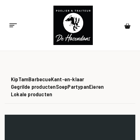
Poelier
&
Traiteur
Kip
Tam
Barbecue
Kant-en-klaar
Gegrilde producten
Soep
Partypan
Eieren
de
Lokale producten
Hazendans