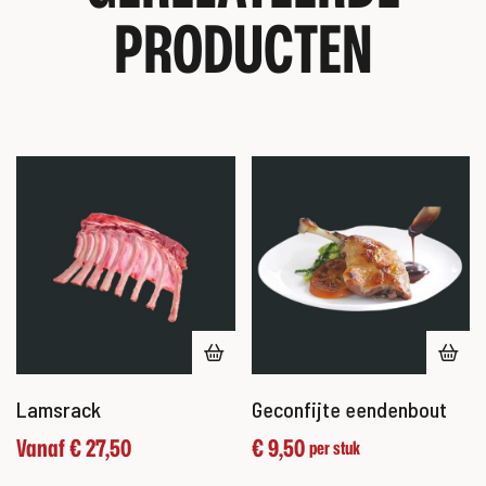
PRODUCTEN
Lamsrack
Geconfijte eendenbout
Vanaf
€
27,50
€
9,50
per stuk