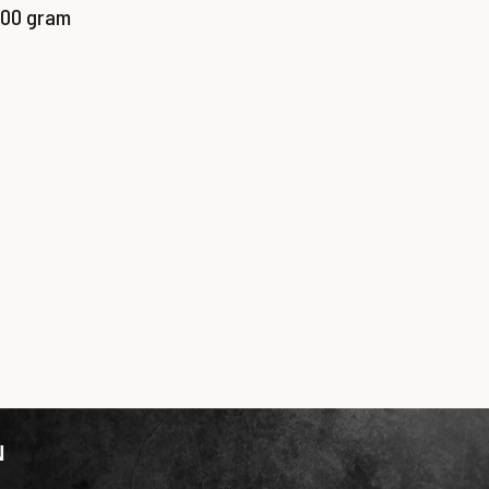
500 gram
N