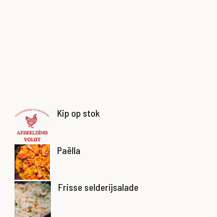
Kip op stok
Paëlla
Frisse selderijsalade