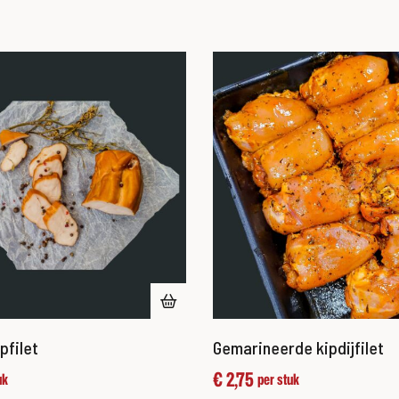
pfilet
Gemarineerde kipdijfilet
€
2,75
uk
per stuk