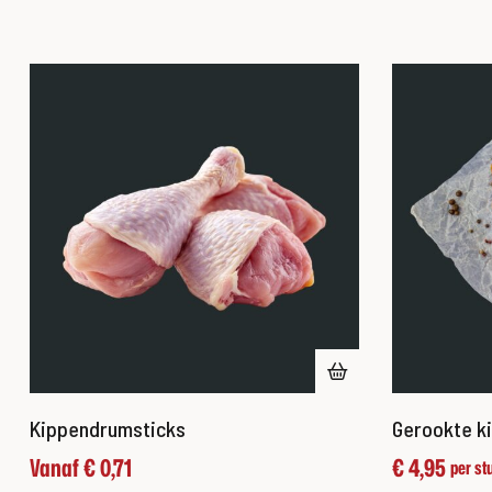
Kippendrumsticks
Gerookte ki
Vanaf
€
0,71
€
4,95
per st