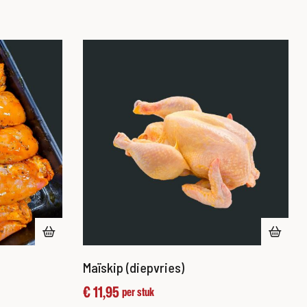
Maïskip (diepvries)
€
11,95
per stuk