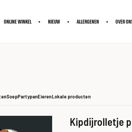
ONLINE WINKEL
NIEUW
ALLERGENEN
OVER ON
ten
Soep
Partypan
Eieren
Lokale producten
Kipdijrolletje 