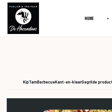
HOME
Poelier
&
Traiteur
de
Kip
Tam
Barbecue
Kant-en-klaar
Gegrilde produc
Hazendans