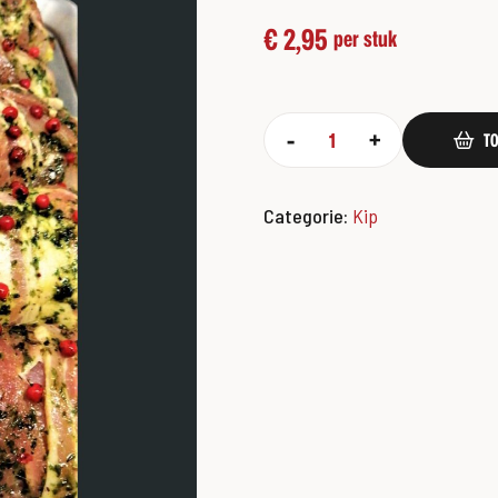
€
2,95
per stuk
-
+
T
Categorie:
Kip