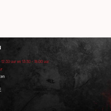
N
 12:30 uur en 13:30 - 18:00 uur
ur
ten
E