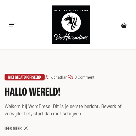
Poelier
&
Traiteur
NIET GECATEGORISEERD
Jonathan
0 Comment
HALLO WERELD!
de
Hazendans
Welkom bij WordPress. Dit is je eerste bericht. Bewerk of
verwijder het, start dan met schrijven!
LEES MEER